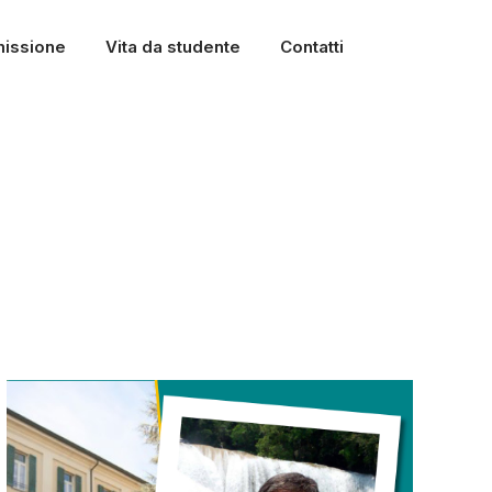
issione
Vita da studente
Contatti