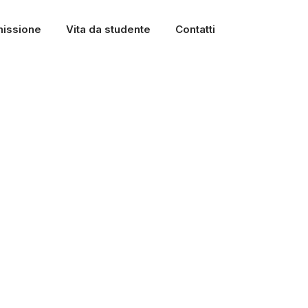
issione
Vita da studente
Contatti